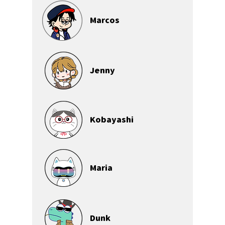
Marcos
Jenny
Kobayashi
Maria
Dunk